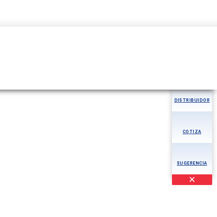
+502 2411-3900
MÁS
AOG
DISTRIBUIDOR
COTIZA
SUGERENCIA
✕