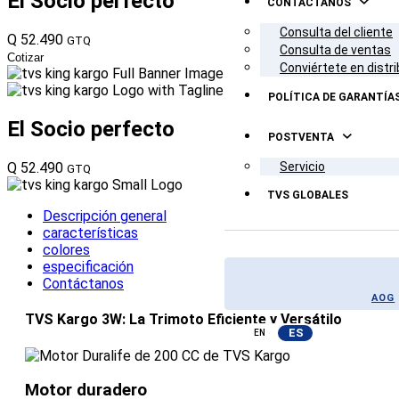
El Socio
perfecto
CONTÁCTANOS
Consulta del cliente
Q 52.490
GTQ
Consulta de ventas
Cotizar
Conviértete en distri
POLÍTICA DE GARANTÍA
El Socio
perfecto
POSTVENTA
Servicio
Q 52.490
GTQ
TVS GLOBALES
Descripción general
características
colores
especificación
Contáctanos
AOG
TVS Kargo 3W: La Trimoto Eficiente y Versátilo
ES
EN
Motor duradero