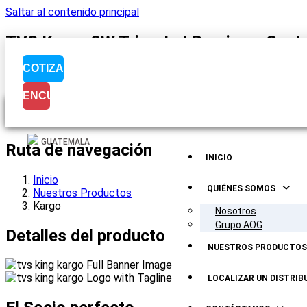
Saltar al contenido principal
TVS Kargo 3W Trimoto | Precio en Guat
COTIZA
ENCUENTRÁNOS
Visualización del
GUATEMALA
Ruta de navegación
INICIO
Inicio
QUIÉNES SOMOS
Nuestros Productos
Kargo
Nosotros
Grupo AOG
Detalles del producto
NUESTROS PRODUCTOS
LOCALIZAR UN DISTRIB