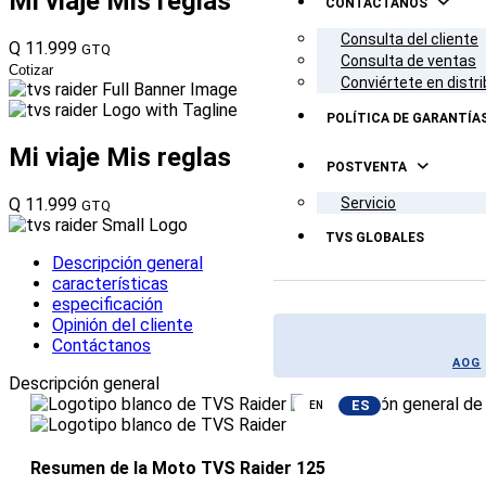
Mi viaje
Mis reglas
CONTÁCTANOS
Consulta del cliente
Q 11.999
GTQ
Consulta de ventas
Cotizar
Conviértete en distri
POLÍTICA DE GARANTÍA
Mi viaje
Mis reglas
POSTVENTA
Servicio
Q 11.999
GTQ
TVS GLOBALES
Descripción general
características
especificación
Opinión del cliente
Contáctanos
AOG
Descripción general
ES
EN
Resumen de la Moto TVS Raider 125