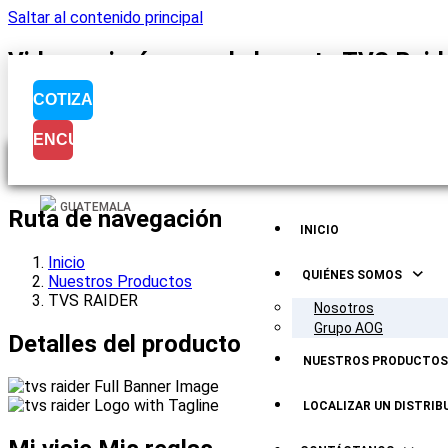
Saltar al contenido principal
Videos e imágenes de la moto TVS Raide
COTIZA
ENCUENTRÁNOS
Visualización del
GUATEMALA
Ruta de navegación
INICIO
Inicio
QUIÉNES SOMOS
Nuestros Productos
TVS RAIDER
Nosotros
Grupo AOG
Detalles del producto
NUESTROS PRODUCTOS
LOCALIZAR UN DISTRIB