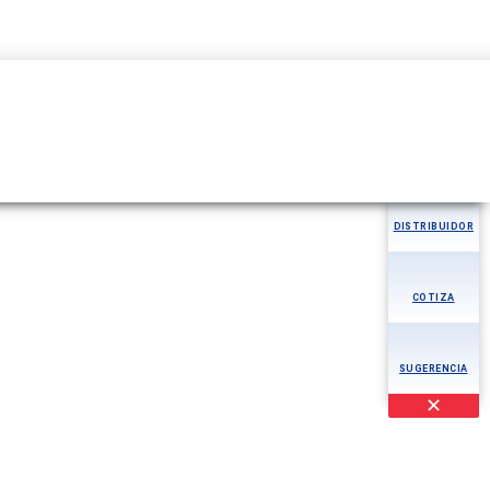
+502 2411-3900
MÁS
AOG
DISTRIBUIDOR
COTIZA
SUGERENCIA
✕